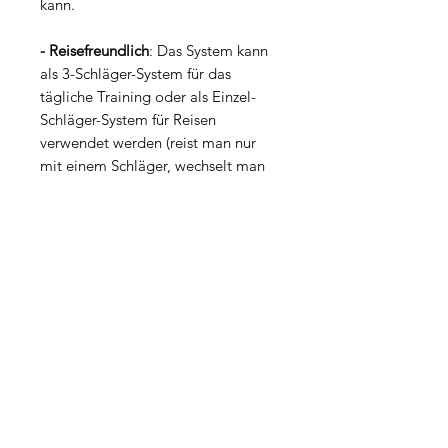
kann.
- Reisefreundlich
: Das System kann
als 3-Schläger-System für das
tägliche Training oder als Einzel-
Schläger-System für Reisen
verwendet werden (reist man nur
mit einem Schläger, wechselt man
die Gewichte hin- und her während
des Speedtrainings).
Die erste Weiterentwicklung der
SuperSpeed Sticks in 10 Jahren. Ein
echter Entwicklungssprung!
Zusammen mit Deinen SuperSpeed
Sticks erhältst Du Zugriff auf die
Online-Videothek mit allen
Trainingsvideos.
Nur beim Kauf hier
bei uns: Trainingsvideos