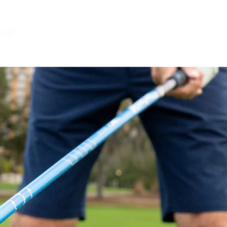
Speed
Referenzen
Shop
SPEED
isT