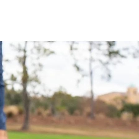
für Pros
More