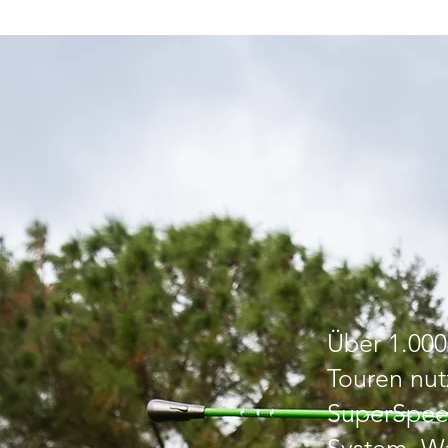
Refer
Über 1.0
00
Touren nut
SuperSpeed
System. Wa