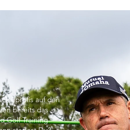
enzen
 Golfprofis auf den
zen bereits das
 Golf Training
nn startest Du?